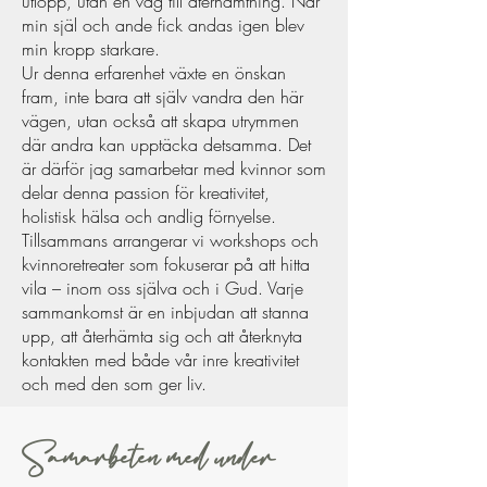
utlopp, utan en väg till återhämtning. När
min själ och ande fick andas igen blev
min kropp starkare.
Ur denna erfarenhet växte en önskan
fram, inte bara att själv vandra den här
vägen, utan också att skapa utrymmen
där andra kan upptäcka detsamma. Det
är därför jag samarbetar med kvinnor som
delar denna passion för kreativitet,
holistisk hälsa och andlig förnyelse.
Tillsammans arrangerar vi workshops och
kvinnoretreater som fokuserar på att hitta
vila – inom oss själva och i Gud. Varje
sammankomst är en inbjudan att stanna
upp, att återhämta sig och att återknyta
kontakten med både vår inre kreativitet
och med den som ger liv.
Samarbeten med under