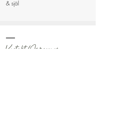
& själ
Kontakt/Impressum
Skriv gärna på engelska,
svenska
eller tyska: