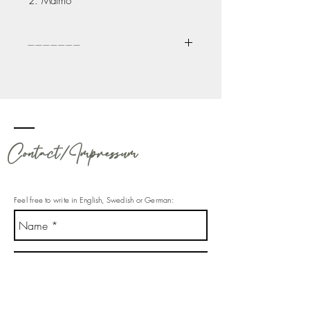
Malmö
_______
Order here
Contact/Impressum
Feel free to write in English,
Swedish
or German: